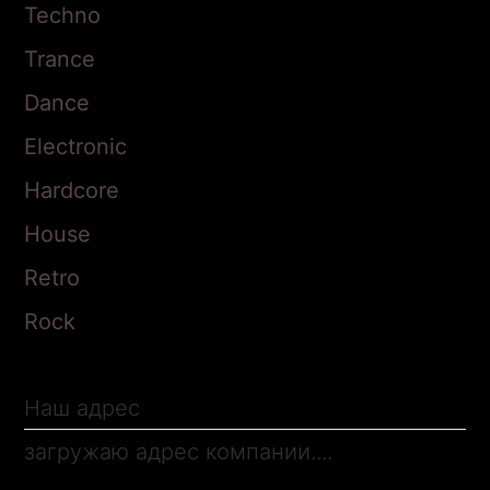
Techno
Trance
Адрес доставки
Dance
Electronic
Комментарии к заказу
Hardcore
House
Retro
Rock
Доставка
Оплата
Наш адрес
загружаю адрес компании....