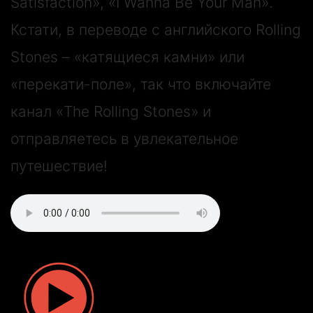
Satisfaction», «I Wanna Be Your Man».
Кстати, в переводе с английского Rolling
Stones – «катящиеся камни» или
«перекати-поле», так что включайте
канал «The Rolling Stones» и
отправляетесь в увлекательное
путешествие!