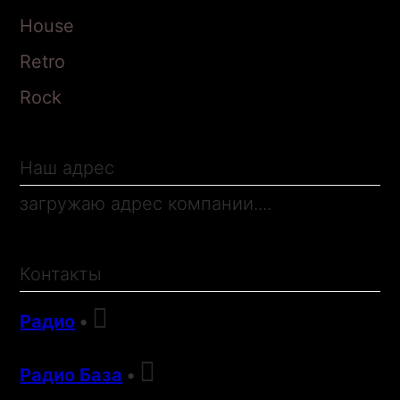
House
Retro
Rock
Наш адрес
загружаю адрес компании....
Контакты

Радио
•

Радио База
•