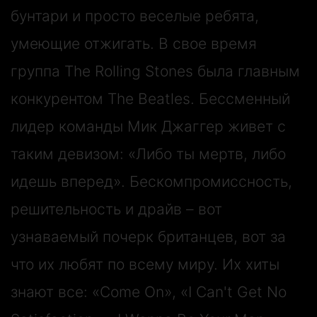
ОТПРАВИТЬ ЗАКАЗ
бунтари и просто веселые ребята,
умеющие отжигать. В свое время
ОЧИСТИТЬ КОРЗИНУ
группа The Rolling Stones была главным
Вернуться в магазин
конкурентом The Beatles. Бессменный
лидер команды Мик Джаггер живет с
Нажимая на кнопку «Отправить заказ», я
таким девизом: «Либо ты мертв, либо
даю согласие на обработку персональных
данных.
Подробнее
идешь вперед». Бескомпромиссность,
решительность и драйв – вот
узнаваемый почерк британцев, вот за
что их любят по всему миру. Их хиты
знают все: «Come On», «I Can't Get No