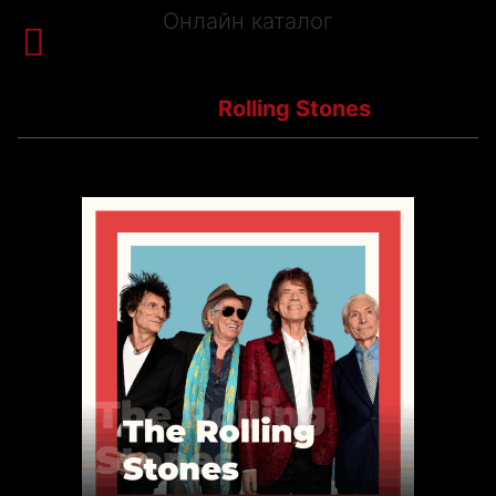
Онлайн каталог


Корзина
Каталог
Rock
Rolling Stones
Какой-то текст в корзину
Ваше Имя*
Телефон* (цифры)
@e-mail