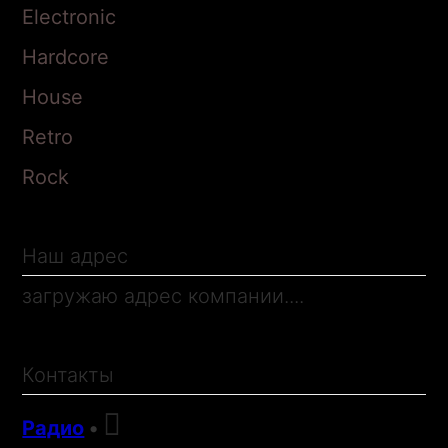
Electronic
Hardcore
House
Retro
Rock
Наш адрес
загружаю адрес компании....
Контакты

Радио
•