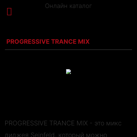
Онлайн каталог


Корзина
Каталог
Trance
PROGRESSIVE TRANCE MIX
Какой-то текст в корзину
Ваше Имя*
Телефон* (цифры)
PROGRESSIVE TRANCE MIX - это микс
@e-mail
диджея Seinfeld, который можно