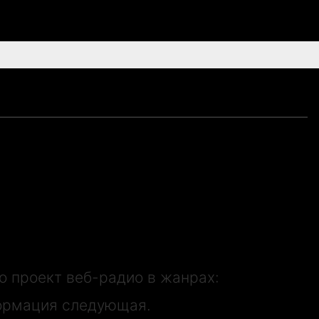

то проект веб-радио в жанрах:
нформация следующая.