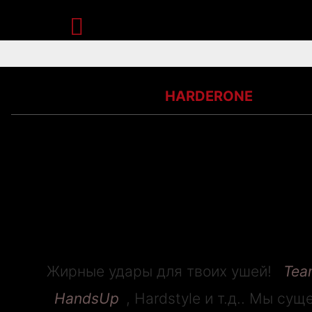

Корзина
Каталог
Hardcore
HARDERONE
Бесплатная доставка при сумме заказа о
Какой-то текст в корзину
Ваше Имя*
Жирные удары для твоих ушей!
Tea
Телефон* (цифры)
HandsUp
, Hardstyle и т.д.. Мы с