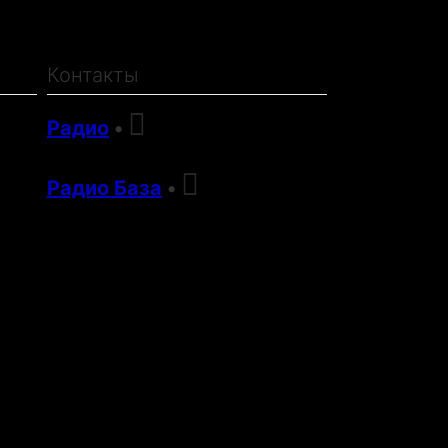
ИТЬ КОРЗИНУ
ОТПРАВИТЬ ЗАКАЗ
Контакты
Вернуться в магазин

Радио
•
анных.
Подробнее

Радио База
•