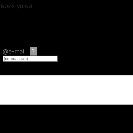
твоих ушей!
@e-mail
?