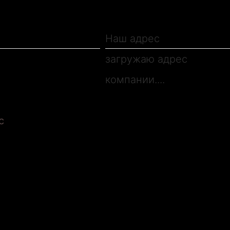
ОЧИСТ
Наш адрес
загружаю адрес
компании....
я даю согласие на обработку персональных д
c
e