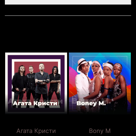
Адрес доставки
101.RU
Комментарии к заказу
Доставка
Оплата
Агата Кристи
Bony M