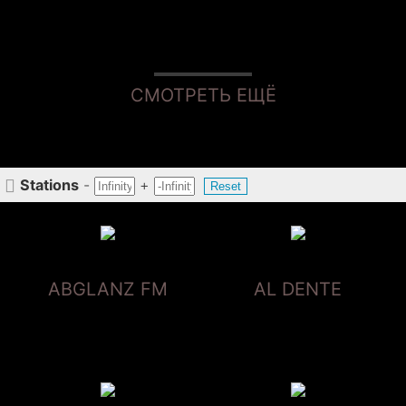
СМОТРЕТЬ ЕЩЁ

Stations
-
+
Reset
ABGLANZ FM
AL DENTE