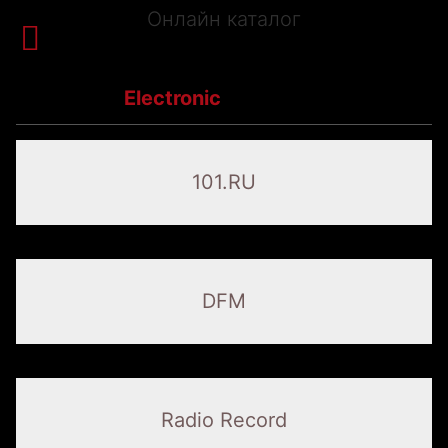
Онлайн каталог


Корзина
Каталог
Electronic
Какой-то текст в корзину
101.RU
Ваше Имя*
DFM
Телефон* (цифры)
Radio Record
@e-mail